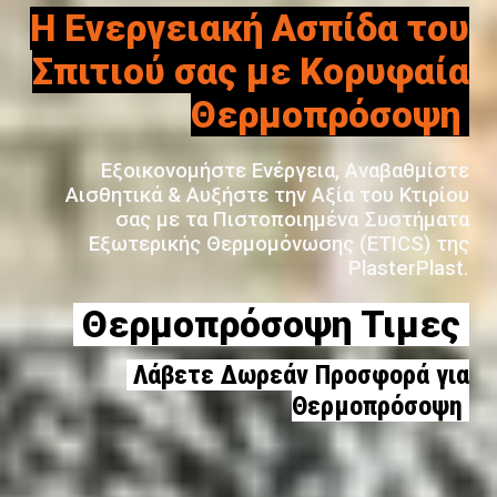
Η Ενεργειακή Ασπίδα του
Σπιτιού σας με Κορυφαία
Θερμοπρόσοψη
Εξοικονομήστε Ενέργεια, Αναβαθμίστε
Αισθητικά & Αυξήστε την Αξία του Κτιρίου
σας με τα Πιστοποιημένα Συστήματα
Εξωτερικής Θερμομόνωσης (ETICS) της
PlasterPlast.
Θερμοπρόσοψη Τιμες
Λάβετε Δωρεάν Προσφορά για
Θερμοπρόσοψη