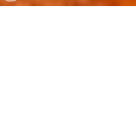
Η Δύναμη της Θερμοπρόσοψης
✪
Η
Υπογραφή της PlasterPlast
❆
Ενεργειακή Απόδοση
Μειώστε δραστικά τους
λογαριασμούς θέρμανσης και ψύξης,
απολαμβάνοντας ιδανική
θερμοκρασία στο σπίτι σας
χειμώνα-καλοκαίρι.
★
Αισθητική Αναβάθμιση